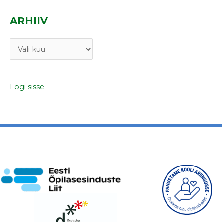
c
ARHIIV
h
f
A
o
r
r
h
:
Logi sisse
i
i
v