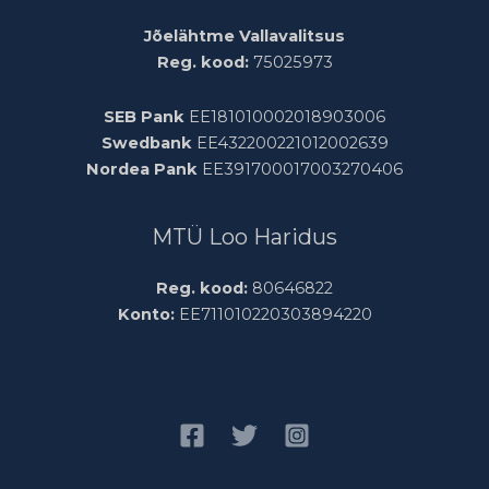
Jõelähtme Vallavalitsus
Reg. kood:
75025973
SEB Pank
EE181010002018903006
Swedbank
EE432200221012002639
Nordea Pank
EE391700017003270406
MTÜ Loo Haridus
Reg. kood:
80646822
Konto:
EE711010220303894220