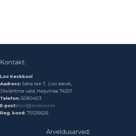
Kontakt:
Loo Keskkool
Aadress:
Saha tee 7, Loo alevik,
Jõelähtme vald, Harjumaa 74201
Telefon:
6080403
E-post:
kool@lookool.ee
Reg. kood:
75026626
Arveldusarved: