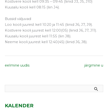
Kostivere kooli kell 09:35 – 09:45 (liinid J3, J5, J10)
Kuusalu kooli kell 08:15 (liin J4).
Bussid väljuvad
Loo kooli juurest kell 10:20 ja 11:45 (liinid J6, J7, J9).
Kostivere kooli juurest kell 12:00(05) (liinid J6, J7, J11).
Kuusalu kooli juurest kell 11:55 (liin J8).
Neeme kooli juurest kell 12:40(45) (liinid J6, J8).
←
Previous Postitus
Next Postitus
→
S
e
a
KALENDER