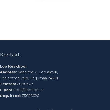
Kontakt:
Loo Keskkool
Aadress:
Saha tee 7, Loo alevik,
Jõelähtme vald, Harjumaa 74201
Telefon:
6080403
E-post:
kool@lookool.ee
Reg. kood:
75026626