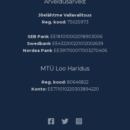
Arveldusarved:
Jõelähtme Vallavalitsus
Reg. kood:
75025973
SEB Pank
EE181010002018903006
Swedbank
EE432200221012002639
Nordea Pank
EE391700017003270406
MTÜ Loo Haridus
Reg. kood:
80646822
Konto:
EE711010220303894220