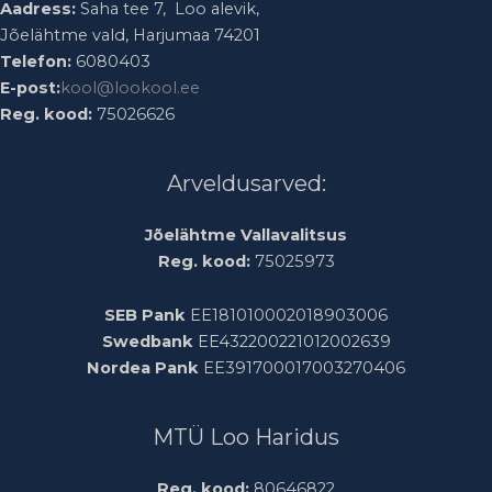
Aadress:
Saha tee 7, Loo alevik,
Jõelähtme vald, Harjumaa 74201
Telefon:
6080403
E-post:
kool@lookool.ee
Reg. kood:
75026626
Arveldusarved:
Jõelähtme Vallavalitsus
Reg. kood:
75025973
SEB Pank
EE181010002018903006
Swedbank
EE432200221012002639
Nordea Pank
EE391700017003270406
MTÜ Loo Haridus
Reg. kood:
80646822