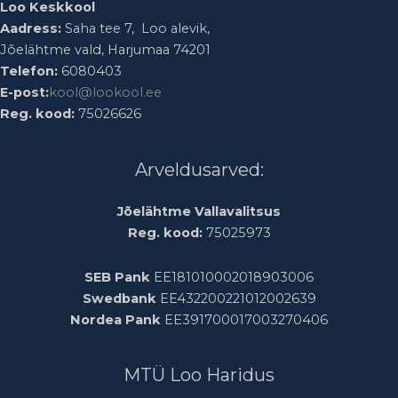
Loo Keskkool
Aadress:
Saha tee 7, Loo alevik,
Jõelähtme vald, Harjumaa 74201
Telefon:
6080403
E-post:
kool@lookool.ee
Reg. kood:
75026626
Arveldusarved:
Jõelähtme Vallavalitsus
Reg. kood:
75025973
SEB Pank
EE181010002018903006
Swedbank
EE432200221012002639
Nordea Pank
EE391700017003270406
MTÜ Loo Haridus