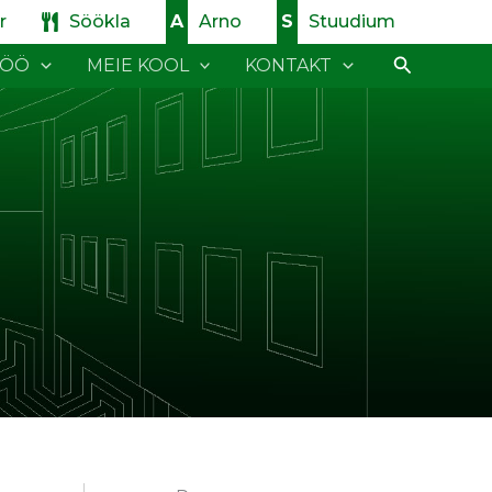
r
Söökla
Arno
Stuudium
Search
TÖÖ
MEIE KOOL
KONTAKT