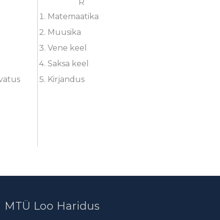
R
Matemaatika
Muusika
Vene keel
a
Saksa keel
vatus
Kirjandus
MTÜ Loo Haridus