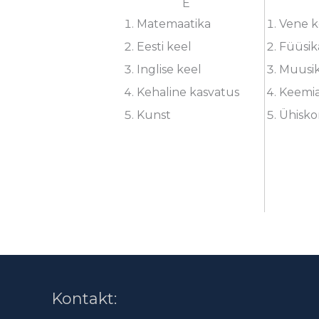
E
Matemaatika
Vene k
Eesti keel
Füüsik
Inglise keel
Muusi
Kehaline kasvatus
Keemi
Kunst
Ühisk
Kontakt: