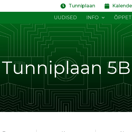
Tunniplaan
Kalende
UUDISED
INFO
ÕPPE
Tunniplaan 5B