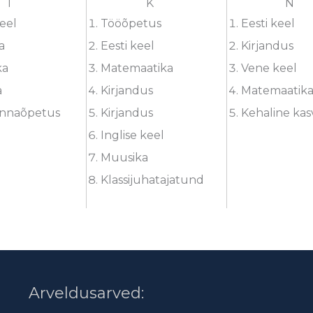
T
K
N
eel
Tööõpetus
Eesti keel
a
Eesti keel
Kirjandus
ka
Matemaatika
Vene keel
a
Kirjandus
Matemaatik
onnaõpetus
Kirjandus
Kehaline kas
Inglise keel
Muusika
Klassijuhatajatund
Arveldusarved: