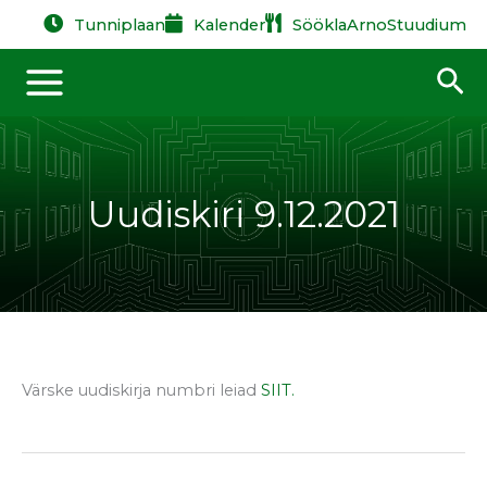
Skip
Tunniplaan
Kalender
Söökla
Arno
Stuudium
to
content
Se
Uudiskiri 9.12.2021
Värske uudiskirja numbri leiad
SIIT.