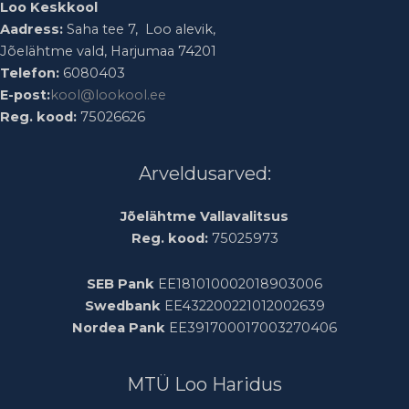
Loo Keskkool
Aadress:
Saha tee 7, Loo alevik,
Jõelähtme vald, Harjumaa 74201
Telefon:
6080403
E-post:
kool@lookool.ee
Reg. kood:
75026626
Arveldusarved:
Jõelähtme Vallavalitsus
Reg. kood:
75025973
SEB Pank
EE181010002018903006
Swedbank
EE432200221012002639
Nordea Pank
EE391700017003270406
MTÜ Loo Haridus